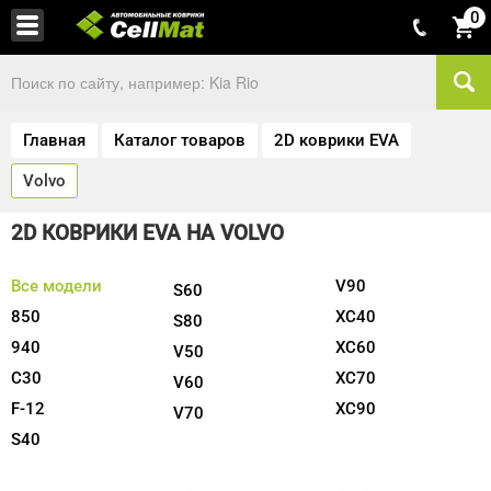
0
Главная
Каталог товаров
2D коврики EVA
Volvo
2D КОВРИКИ EVA НА VOLVO
Все модели
V90
S60
850
XC40
S80
940
XC60
V50
C30
XC70
V60
F-12
XC90
V70
S40