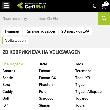
0
Главная
Каталог товаров
2D коврики EVA
Volkswagen
2D КОВРИКИ EVA НА VOLKSWAGEN
Все модели
Jetta
Taos
Amarok
Passat
Teramont
Beetle
Passat CC
Tharu XR
Bora
Phaeton
Tiguan
Caddy
Polo
Tiguan Allspase
Golf
Scirocco
Touareg
ID.4
Sharan
Touran