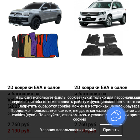
2D коврики EVA в салон
2D коврики EVA в салон
и багажник на
и багажник на
Наш сайт использует файлы cookies (куки) только для персонализац
Volkswagen Tharu XR
Volkswagen Tiguan I
сервисов, чтобы оптимизировать работу и функциональность этого са
(2025-н.в.)
(2006-2016)
Запретить обработку cookies можно в настройках Вашего браузера
Продолжая пользоваться сайтом, вы даете согласие использование ф
2D коврики EVA
2D коврики EVA
cookies (куки). Пожалуйста, ознакомьтесь с условиями политики прин
сookies
2 760
руб.
2 760
руб.
Условия использования cookie
Принять
2 190
руб.
2 190
руб.