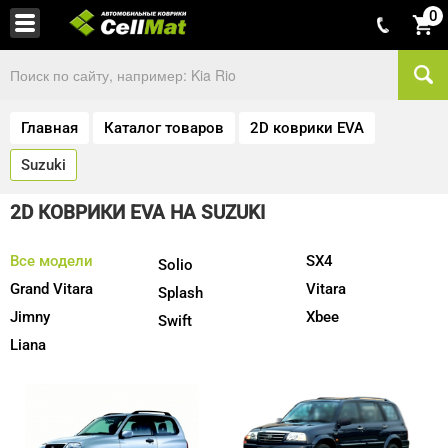
0
Главная
Каталог товаров
2D коврики EVA
Suzuki
2D КОВРИКИ EVA НА SUZUKI
Все модели
SX4
Solio
Grand Vitara
Vitara
Splash
Jimny
Xbee
Swift
Liana