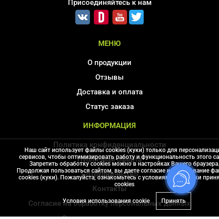
Присоединяйтесь к нам
МЕНЮ
О продукции
Отзывы
Доставка и оплата
Статус заказа
ИНФОРМАЦИЯ
Политика конфиденциальности
Наш сайт использует файлы cookies (куки) только для персонализац
сервисов, чтобы оптимизировать работу и функциональность этого са
Публичная оферта
Запретить обработку cookies можно в настройках Вашего браузера
Продолжая пользоваться сайтом, вы даете согласие использование ф
Сотрудничество
cookies (куки). Пожалуйста, ознакомьтесь с условиями политики прин
сookies
Контакты
Условия использования cookie
Принять
Согласие на обработку персональных данных
Соглаcие на принятие куки