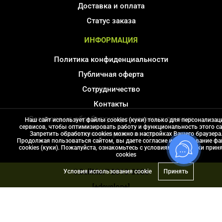
Доставка и оплата
Статус заказа
ИНФОРМАЦИЯ
Политика конфиденциальности
Публичная оферта
Сотрудничество
Контакты
Согласие на обработку персональных данных
Наш сайт использует файлы cookies (куки) только для персонализац
сервисов, чтобы оптимизировать работу и функциональность этого са
Соглаcие на принятие куки
Запретить обработку cookies можно в настройках Вашего браузера
Продолжая пользоваться сайтом, вы даете согласие использование ф
Карта сайта
cookies (куки). Пожалуйста, ознакомьтесь с условиями политики прин
сookies
©CellMat™
2013-2026
Условия использования cookie
Принять
[+develop+]