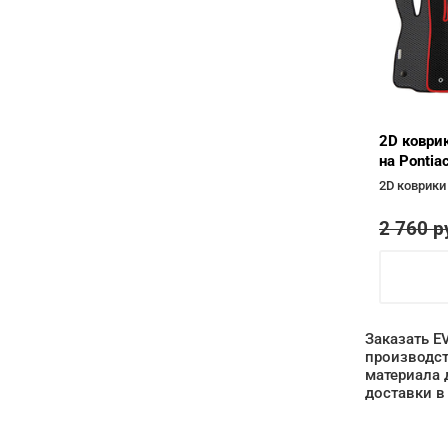
2D коври
на Pontia
2D коврики
2 760
р
Заказать E
производст
материала 
доставки в