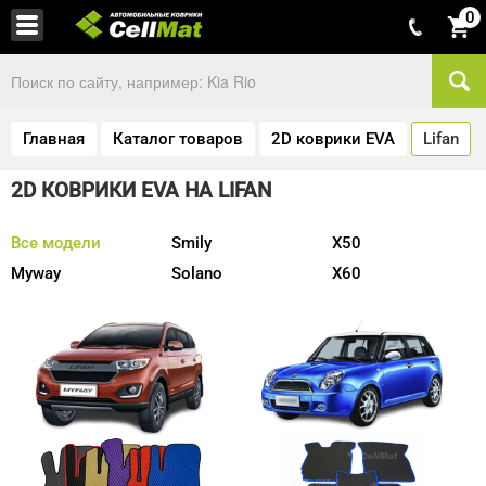
0
Главная
Каталог товаров
2D коврики EVA
Lifan
2D КОВРИКИ EVA НА LIFAN
Все модели
Smily
X50
Myway
Solano
X60