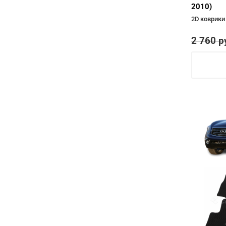
2010)
2D коврики
2 760
р