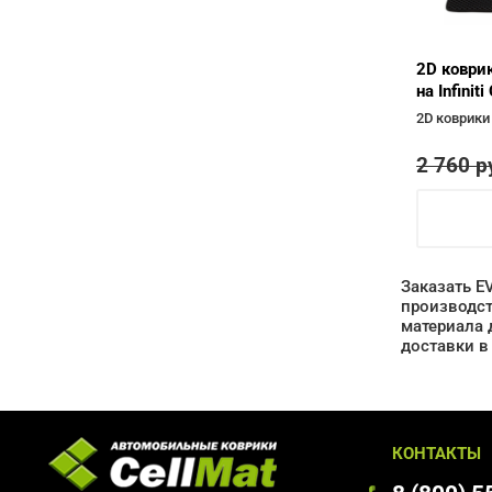
2D коври
на Infini
2D коврики
2 760
р
Заказать E
производст
материала 
доставки в
КОНТАКТЫ