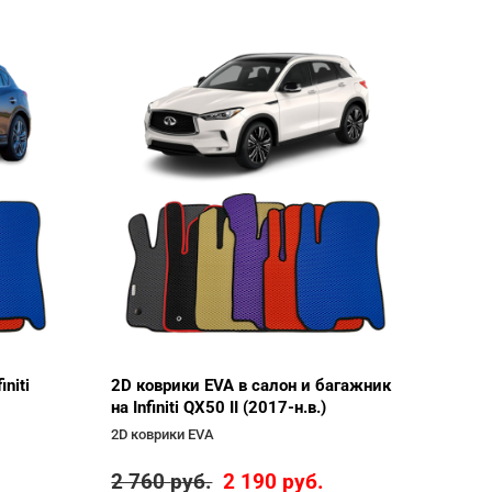
niti
2D коврики EVA в салон и багажник
на Infiniti QX50 II (2017-н.в.)
2D коврики EVA
2 760
руб.
2 190
руб.