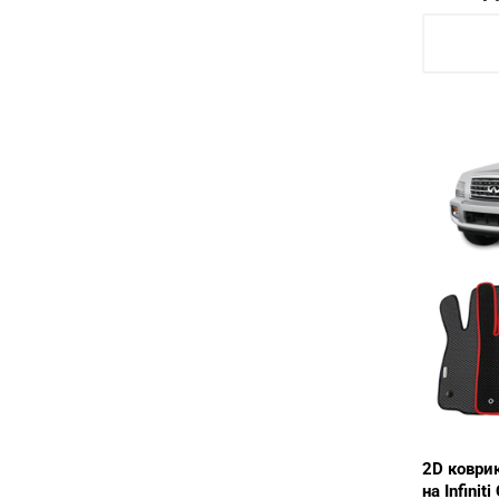
2D коври
на Infinit