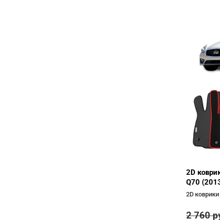
2D коврик
Q70 (201
2D коврики
2 760
р