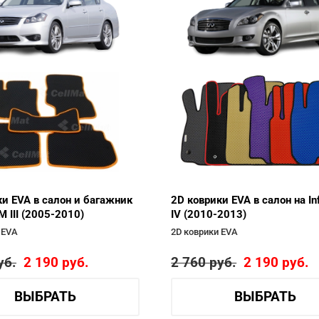
ки EVA в салон и багажник
2D коврики EVA в салон на Inf
i M III (2005-2010)
IV (2010-2013)
 EVA
2D коврики EVA
уб.
2 190
руб.
2 760
руб.
2 190
руб.
ВЫБРАТЬ
ВЫБРАТЬ