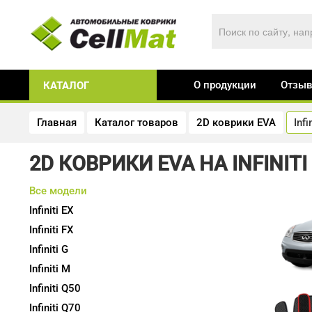
О продукции
Отзы
КАТАЛОГ
Главная
Каталог товаров
2D коврики EVA
Infi
2D КОВРИКИ EVA НА INFINITI
Все модели
Infiniti
EX
Infiniti
FX
Infiniti
G
Infiniti
M
Infiniti
Q50
Infiniti
Q70