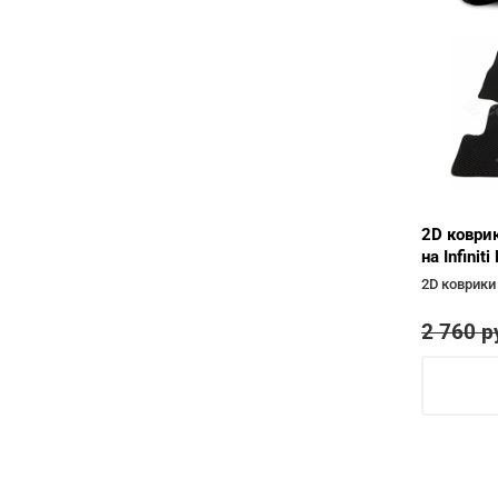
2D коври
на Infinit
2D коврики
2 760
р