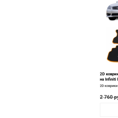
2D коври
на Infinit
2D коврики
2 760
р