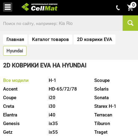
0
Главная
Каталог товаров
2D коврики EVA
Hyundai
2D КОВРИКИ EVA НА HYUNDAI
Все модели
H-1
Scoupe
Accent
HD-65/72/78
Solaris
Coupe
i20
Sonata
Creta
i30
Starex H-1
Elantra
i40
Terracan
Genesis
ix35
Tiburon
Getz
ix55
Traget