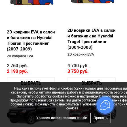
2D коврики EVA в салон
2D коврики EVA в салон
и багажник на Hyundai
и багажник на Hyundai
Traget I рестайлинг
Tiburon II рестайлинг
(2004-2008)
(2007-2009)
2D коврики EVA
2D коврики EVA
2 760
руб.
4 730
руб.
2 190
руб.
3 750
руб.
ВЫБРАТЬ
ВЫБРАТЬ
Наш сайт использует файлы cookies (куки) только для персонализац
сервисов, чтобы оптимизировать работу и функциональность этого са
Запретить обработку cookies можно в настройках Вашего браузера
Продолжая пользоваться сайтом, вы даете согласие использование ф
cookies (куки). Пожалуйста, ознакомьтесь с условиями политики прин
сookies
Условия использования cookie
Принять