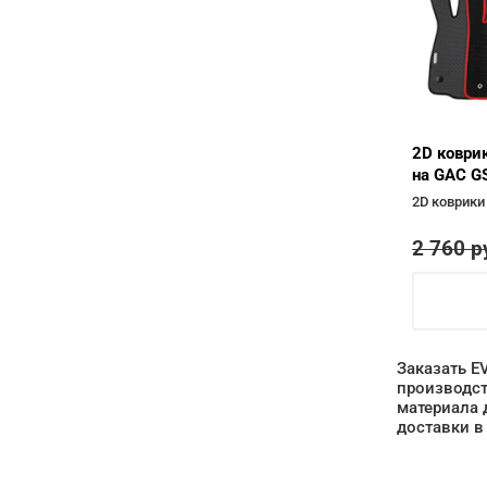
2D коври
на GAC GS
2D коврики
2 760
р
Заказать E
производст
материала 
доставки в