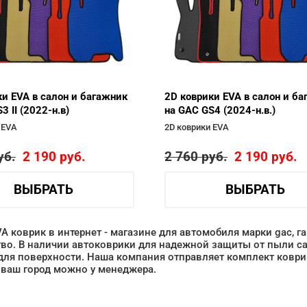
ки EVA в салон и багажник
2D коврики EVA в салон и б
3 II (2022-н.в)
на GAC GS4 (2024-н.в.)
 EVA
2D коврики EVA
уб.
2 190
руб.
2 760
руб.
2 190
руб.
ВЫБРАТЬ
ВЫБРАТЬ
VA коврик в интернет - магазине для автомобиля марки gac, г
во. В наличии автоковрики для надежной защиты от пыли са
для поверхности. Наша компания отправляет комплект коврик
 ваш город можно у менеджера.