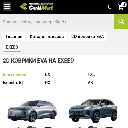
0
Главная
Каталог товаров
2D коврики EVA
EXEED
2D КОВРИКИ EVA НА EXEED
Все модели
LX
TXL
Exlantix ET
RX
VX