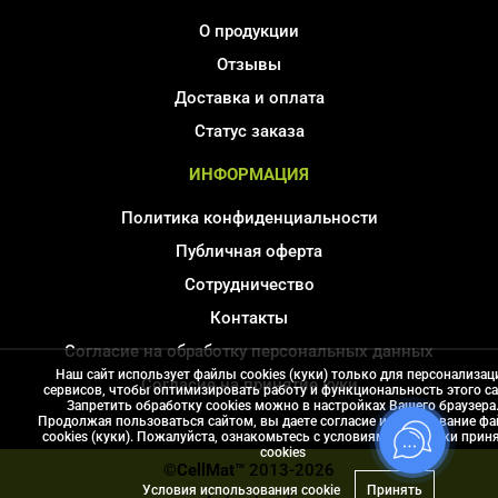
О продукции
Отзывы
Доставка и оплата
Статус заказа
ИНФОРМАЦИЯ
Политика конфиденциальности
Публичная оферта
Сотрудничество
Контакты
Согласие на обработку персональных данных
Наш сайт использует файлы cookies (куки) только для персонализац
Соглаcие на принятие куки
сервисов, чтобы оптимизировать работу и функциональность этого са
Запретить обработку cookies можно в настройках Вашего браузера
Карта сайта
Продолжая пользоваться сайтом, вы даете согласие использование ф
cookies (куки). Пожалуйста, ознакомьтесь с условиями политики прин
сookies
©CellMat™
2013-2026
Условия использования cookie
Принять