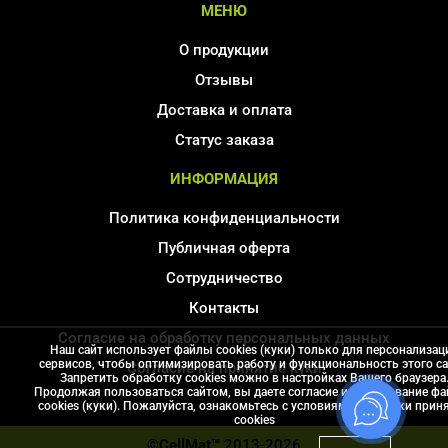
МЕНЮ
О продукции
Отзывы
Доставка и оплата
Статус заказа
ИНФОРМАЦИЯ
Политика конфиденциальности
Публичная оферта
Сотрудничество
Контакты
Согласие на обработку персональных данных
Наш сайт использует файлы cookies (куки) только для персонализац
сервисов, чтобы оптимизировать работу и функциональность этого са
Соглаcие на принятие куки
Запретить обработку cookies можно в настройках Вашего браузера
Продолжая пользоваться сайтом, вы даете согласие использование ф
Карта сайта
cookies (куки). Пожалуйста, ознакомьтесь с условиями политики прин
сookies
©CellMat™
2013-2026