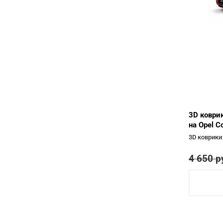
3D коври
на Opel C
3D коврики
4 650
р