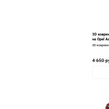
3D коври
на Opel A
3D коврики
4 650
р